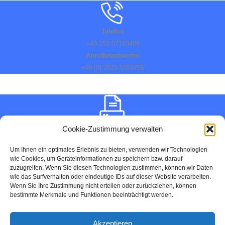
Telefon
+49 152 07153488
Anrufbeantworter
+49 (0) 3523 5353756
Telefax
Cookie-Zustimmung verwalten
+49 (0) 3523 5353757
Um Ihnen ein optimales Erlebnis zu bieten, verwenden wir Technologien
Home
wie Cookies, um Geräteinformationen zu speichern bzw. darauf
Aktuelles
zuzugreifen. Wenn Sie diesen Technologien zustimmen, können wir Daten
wie das Surfverhalten oder eindeutige IDs auf dieser Website verarbeiten.
About
Wenn Sie Ihre Zustimmung nicht erteilen oder zurückziehen, können
Preise und reservieren
bestimmte Merkmale und Funktionen beeinträchtigt werden.
Kontakt
Impressum
Akzeptieren